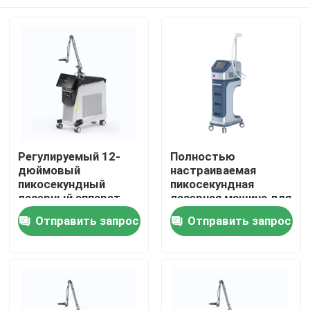
Регулируемый 12-
Полностью
дюймовый
настраиваемая
пикосекундный
пикосекундная
лазерный аппарат
лазерная машина для
удаления татуировок
Дом
Отправить запрос
Отправить запрос
100-2000J/Cm2
Выход мощности
Продукты
Ролики