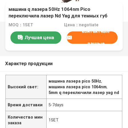
машина q лазера 50Hz 1064nm Pico
переключила лазер Nd Yag для темных губ
MOQ：1SET
Цена：negotiate
контактные
Лучшая цена
данные
Характер продукции
машина лазера pico 50Hz
,
Высокий свет:
машина лазера pico 1064nm
,
5mm q переключили лазер yag nd
Время доставки
5-7days
Количество мин
1SET
заказа