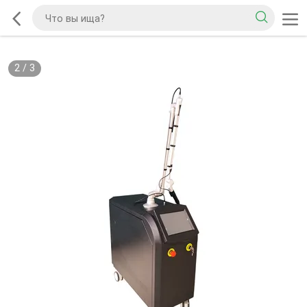
2
/
3