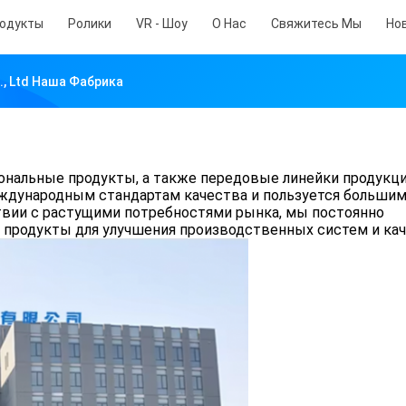
одукты
Ролики
VR - Шоу
О Нас
Свяжитесь Мы
Но
o., Ltd Наша Фабрика
альные продукты, а также передовые линейки продукци
еждународным стандартам качества и пользуется больши
ствии с растущими потребностями рынка, мы постоянно
 продукты для улучшения производственных систем и кач