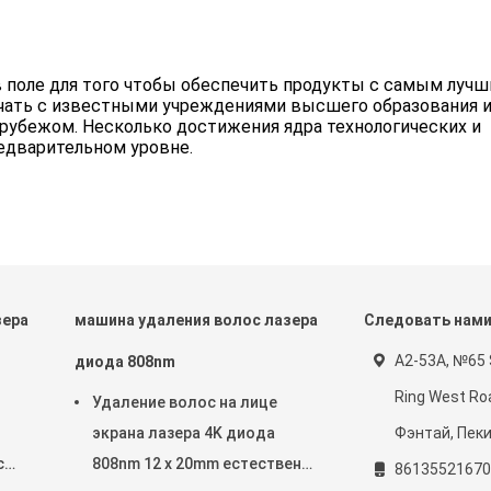
поле для того чтобы обеспечить продукты с самым луч
чать с известными учреждениями высшего образования и
 рубежом. Несколько достижения ядра технологических и
едварительном уровне.
зера
машина удаления волос лазера
Следовать нам
A2-53A, №65 
диода 808nm
Ring West Ro
Удаление волос на лице
экрана лазера 4K диода
Фэнтай, Пеки
с
808nm 12 x 20mm естественно
86135521670