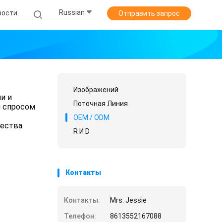
Russian
вости
Отправить запрос
Изображений
и и
Поточная Линия
м спросом
OEM / ODM
ества.
R И D
Контакты
Контакты:
Mrs. Jessie
Телефон:
8613552167088