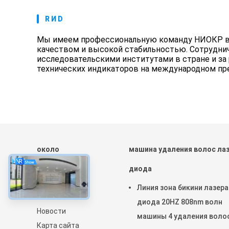
R И D
Мы имеем профессиональную команду НИОКР в 
качеством и высокой стабильностью. Сотрудни
исследовательскими институтами в стране и за
технических индикаторов на международном пр
около
машина удаления волос ла
Дом
диода
Продукты
Линия зона бикини лазера
О нас
диода 20HZ 808nm волн
Новости
машины 4 удаления воло
Карта сайта