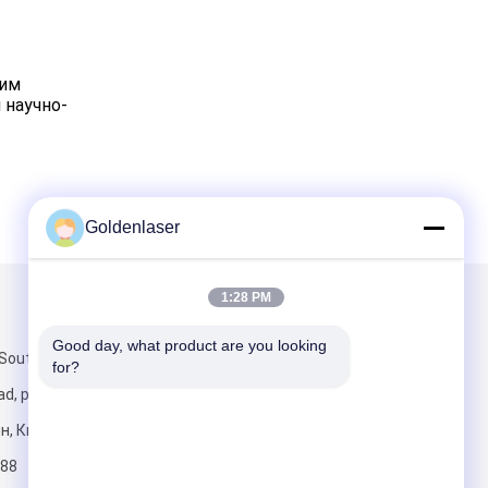
шим
 научно-
Goldenlaser
1:28 PM
и
Написать нам
Good day, what product are you looking 
South Third
for?
ad, район
н, Китай.
88