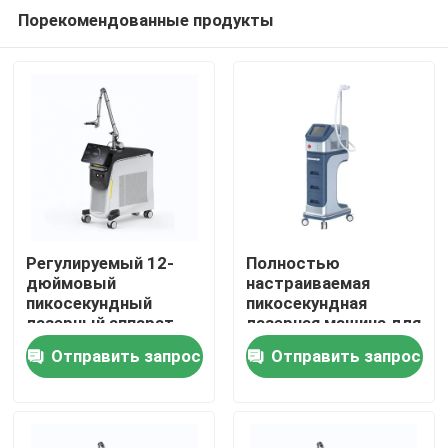
Порекомендованные продукты
Регулируемый 12-
Полностью
дюймовый
настраиваемая
пикосекундный
пикосекундная
Дом
лазерный аппарат
лазерная машина для
удаления татуировок
Отправить запрос
Отправить запрос
100-2000J/Cm2
Продукты
Выход мощности
Ролики