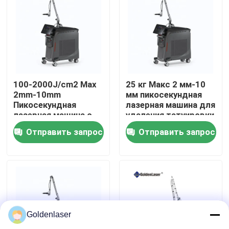
VR - шоу
О нас
100-2000J/cm2 Max
25 кг Макс 2 мм-10
Путешествие фабрики
2mm-10mm
мм пикосекундная
Пикосекундная
лазерная машина для
лазерная машина с
удаления татуировки
12-дюймовым
с длиной волны 532
Проверка качества
Отправить запрос
Отправить запрос
экраном
нм\\1064 нм\\755 нм
Свяжитесь мы
Новости
Goldenlaser
Спросите цитату