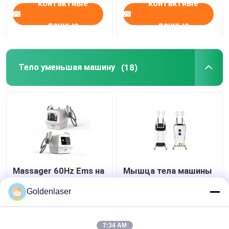
контактные
контактные
данные
данные
Тело уменьшая машину
(18)
Massager 60Hz Ems на
Мышца тела машины
потеря веса 3 в 1
красоты потери веса
Massager тела Ems
стимулятора мышцы
Goldenlaser
ультракрасном
тонкая ваяет
ультразвуковом
Лучшая цена
Лучшая цена
7:34 AM