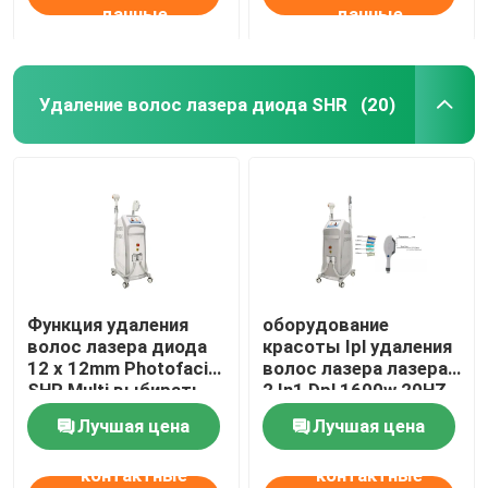
данные
данные
Удаление волос лазера диода SHR
(20)
Функция удаления
оборудование
волос лазера диода
красоты Ipl удаления
12 x 12mm Photofacial
волос лазера лазера
SHR Multi выбирать
2 In1 Dpl 1600w 20HZ
постоянная машина
Ipl Shr Elight
Лучшая цена
Лучшая цена
контактные
контактные