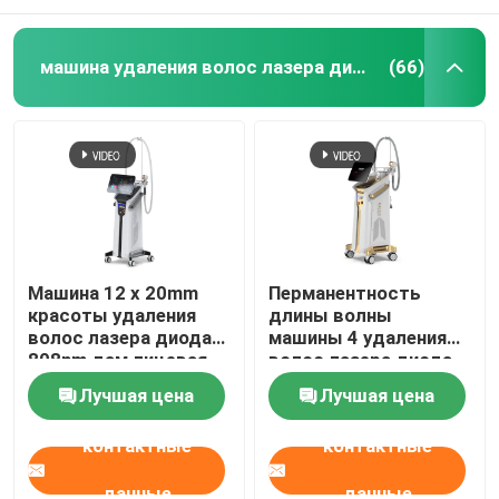
машина удаления волос лазера диода
(66)
Машина 12 x 20mm
Перманентность
красоты удаления
длины волны
волос лазера диода
машины 4 удаления
808nm дам лицевая
волос лазера диода
12 x 35mm для
Лучшая цена
Лучшая цена
домашнего 808nm
контактные
контактные
данные
данные