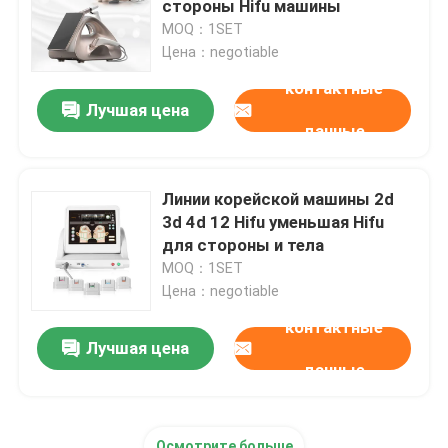
стороны Hifu машины
MOQ：1SET
машина удаления волос ipl
Цена：negotiable
контактные
Лучшая цена
Машина лазера СО2 частичная
данные
Машина чистки Hydrafacial
Линии корейской машины 2d
3d 4d 12 Hifu уменьшая Hifu
Машина лазера пикосекунды
для стороны и тела
MOQ：1SET
Цена：negotiable
Машина лазера Alexandrite
контактные
Лучшая цена
многофункциональное оборудование красоты
данные
Осмотрите больше