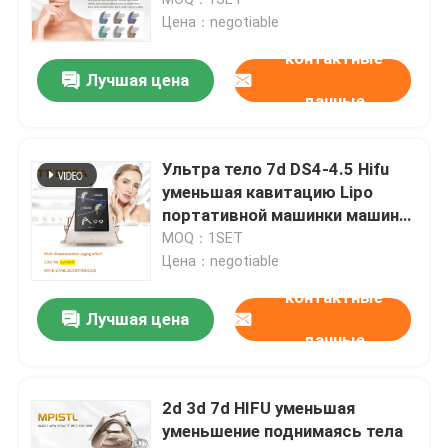
Цена：negotiable
машина удаления волос лазера диода
контактные
Лучшая цена
данные
машина удаления волос лазера диода 808nm
Ультра тело 7d DS4-4.5 Hifu
Удаление волос лазера диода SHR
уменьшая кавитацию Lipo
портативной машинки машины
5mm
MOQ：1SET
тройной лазер диода длины волны
Цена：negotiable
контактные
HIFU уменьшая машину
Лучшая цена
данные
Тело уменьшая машину
2d 3d 7d HIFU уменьшая
уменьшение поднимаясь тела
q переключил лазер yag nd