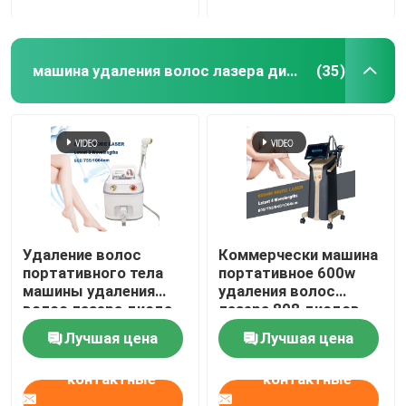
машина удаления волос лазера диода 808nm
(35)
Удаление волос
Коммерчески машина
портативного тела
портативное 600w
машины удаления
удаления волос
волос лазера диода
лазера 808 диодов
808nm полного
Лучшая цена
Лучшая цена
постоянное
контактные
контактные