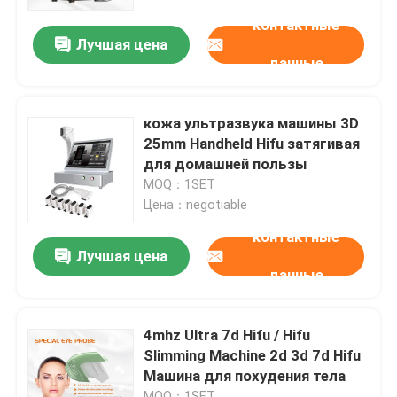
контактные
Лучшая цена
VR - шоу
данные
О нас
кожа ультразвука машины 3D
25mm Handheld Hifu затягивая
Путешествие фабрики
для домашней пользы
MOQ：1SET
Цена：negotiable
Проверка качества
контактные
Лучшая цена
данные
Свяжитесь мы
Новости
4mhz Ultra 7d Hifu / Hifu
Slimming Machine 2d 3d 7d Hifu
Машина для похудения тела
Спросите цитату
MOQ：1SET