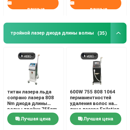
данные
данные
тройной лазер диода длины волны
(35)
титан лазера льда
600W 755 808 1064
сопрано лазера 808
перманентностей
Nm диода длины
удаления волос на
волны тройки 755nm
лице лазера Epilation
1600W
длины волны диода
Лучшая цена
Лучшая цена
тройных