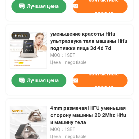
Лучшая цена
данные
уменьшение красоты Hifu
ультразвука тела машины Hifu
подтяжки лица 3d 4d 7d
MOQ：1SET
Цена：negotiable
контактные
Лучшая цена
данные
Дом
4mm размечая HIFU уменьшая
сторону машины 2D 2Mhz Hifu
Продукты
и машину тела
MOQ：1SET
Ролики
Цена：negotiable