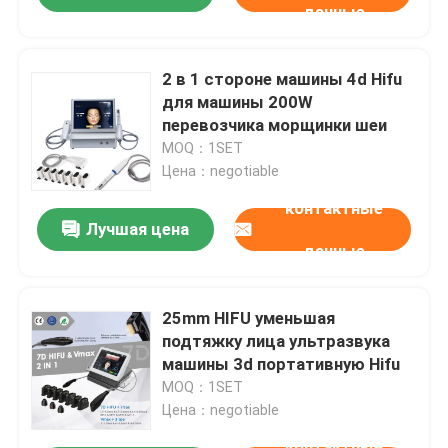
данные
2 в 1 стороне машины 4d Hifu
для машины 200W
перевозчика морщинки шеи
MOQ：1SET
Цена：negotiable
контактные
Лучшая цена
данные
25mm HIFU уменьшая
подтяжку лица ультразвука
машины 3d портативную Hifu
MOQ：1SET
Цена：negotiable
контактные