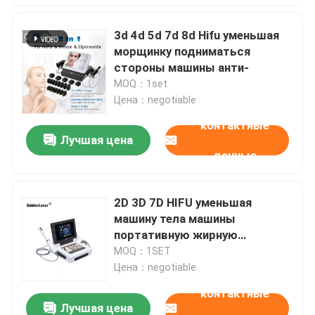
3d 4d 5d 7d 8d Hifu уменьшая
морщинку подниматься
стороны машины анти-
MOQ：1set
Цена：negotiable
контактные
Лучшая цена
данные
2D 3D 7D HIFU уменьшая
машину тела машины
портативную жирную
замерзая
MOQ：1SET
Цена：negotiable
контактные
Лучшая цена