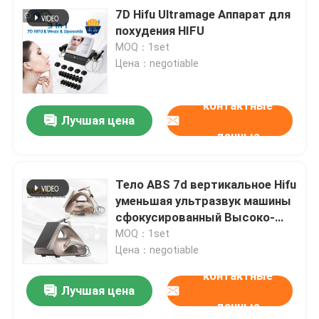
7D Hifu Ultramage Аппарат для
похудения HIFU
MOQ：1set
Цена：negotiable
контактные
Лучшая цена
данные
Тело ABS 7d вертикальное Hifu
уменьшая ультразвук машины
сфокусированный Высоко-
интенсивностью
MOQ：1set
Цена：negotiable
контактные
Лучшая цена
данные