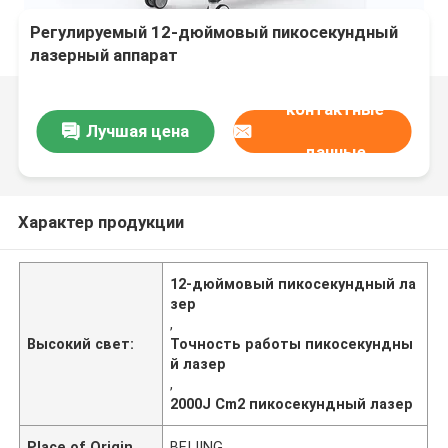
Регулируемый 12-дюймовый пикосекундный
лазерный аппарат
контактные
Лучшая цена
данные
Характер продукции
12-дюймовый пикосекундный ла
зер
,
Высокий свет:
Точность работы пикосекундны
й лазер
,
2000J Cm2 пикосекундный лазер
Place of Origin
BEIJING