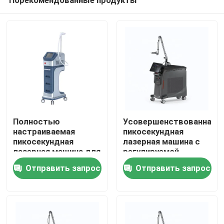
Полностью
Усовершенствованная
настраиваемая
пикосекундная
пикосекундная
лазерная машина с
лазерная машина для
регулируемой
Дом
удаления татуировок
плотностью энергии
Отправить запрос
Отправить запрос
100-2000J/Cm2
800 мДж
Выход мощности
Продукты
Ролики