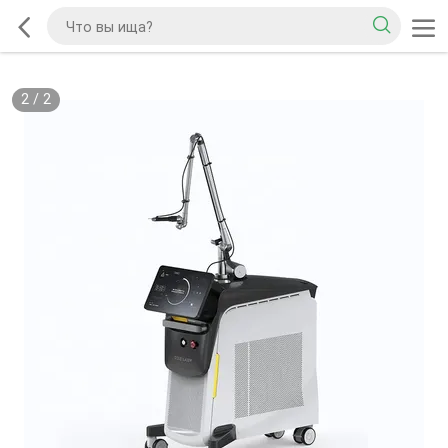
2
/
2