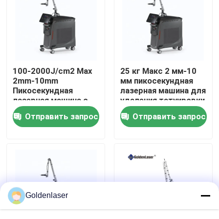
VR - шоу
О нас
100-2000J/cm2 Max
25 кг Макс 2 мм-10
2mm-10mm
мм пикосекундная
Путешествие фабрики
Пикосекундная
лазерная машина для
лазерная машина с
удаления татуировки
12-дюймовым
с длиной волны 532
Отправить запрос
Отправить запрос
экраном
нм\\1064 нм\\755 нм
Проверка качества
Свяжитесь мы
Новости
Goldenlaser
Спросите цитату