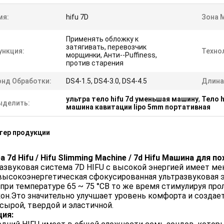
мя:
hifu 7D
Зона 
Применять обложку к
затягивать, перевозчик
ункция:
Техно
морщинки, Анти--Puffiness,
против старения
онд Обработки:
DS4-1.5, DS4-3.0, DS4-4.5
Длина
ультра тело hifu 7d уменьшая машину
,
Тело 
ыделить:
машина кавитации lipo 5mm портативная
тер продукции
а 7d Hifu / Hifu Slimming Machine / 7d Hifu Машина для п
азвуковая система 7D HIFU с высокой энергией имеет ме
высокоэнергетическая сфокусированная ультразвуковая э
при температуре 65 ~ 75 °CВ то же время стимулируя пр
он.Это значительно улучшает уровень комфорта и создает
сырой, твердой и эластичной.
ция: