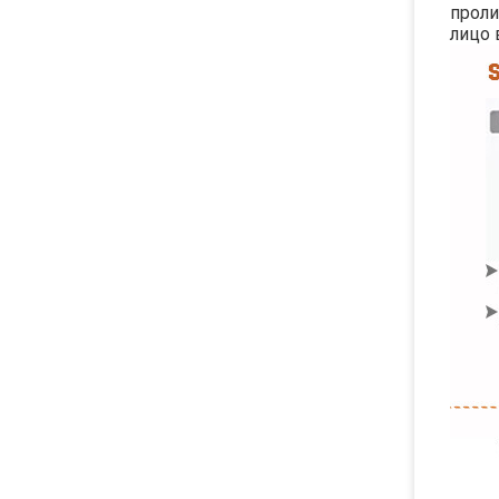
проли
лицо 