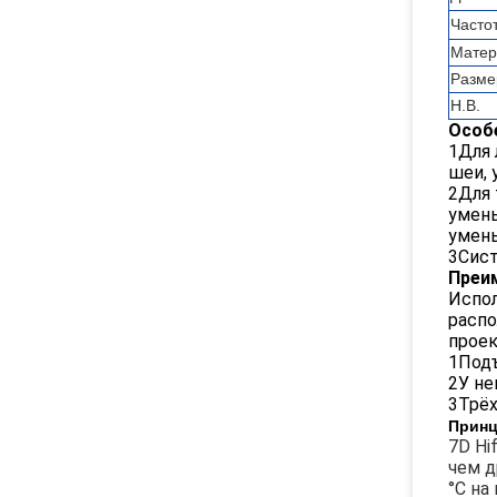
Часто
Матер
Разме
Н.В.
Особ
1Для 
шеи, 
2Для 
умень
умень
3Сист
Преи
Испол
распо
проек
1Подъ
2У не
3Трёх
Принц
7D Hi
чем д
°C на