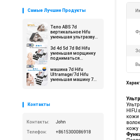
Самые Лучшие Продукты
И
Тело ABS 7d
вертикальное Hifu
Ф
уменьшая ультразвук
машины
сфокусированный
3d 4d 5d 7d 8d Hifu
З
Высоко-
уменьшая морщинку
интенсивностью
подниматься
стороны машины
В
анти-
машина 7d Hifu
Ultramage/7d Hifu
уменьшая машину 7d
Харак
красоты Hifu
перевозчика
морщинки
Ультр
Ультр
Контакты
HIFU.
кожи 
Контакты:
John
волок
кожу 
Телефон:
+8615300086918
Функ