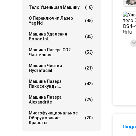
Тело Уменьшая Машину
(18)
Q Переключил Лазер
(45)
Yag Nd
Машина Удаления
(35)
Волос Ipl...
Машина Лазера СО2
(53)
Частичная...
Машина Чистки
(21)
Hydrafacial
Машина Лазера
(43)
Пикосекунды...
Машина Лазера
(29)
Alexandrite
Многофункциональное
Оборудование
(20)
Красоты...
Подр