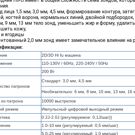
дний HIFU имеет в общей сложности семь зондов, котор
ния.
нд лица 1,5 мм, 3,0 мм, 4,5 мм, формирование контура, зат
й, ногтей ворона, нормальных линий, двойной подбородок,
мм, 9 мм, 13 мм тело зонд, уменьшить жир и форму, удали
чшить кожу,
 и ягодицы
нтованный 2,0 мм зонд имеет замечательное влияние на р
ификации:
ние
2D/3D Hi fu машина
жение
110-130V / 60Hz, 220-240V / 50Hz
200 Вт
Стандарт: 3,0 мм, 4,5 мм
ество патронов
Необязательно: 6 мм, 8 мм, 10 мм, 13 мм, 16
 из патрона
10000 выстрелов
ий режим
Импульсный цифровой выходный режим
етика
0.2J-2.0J (регулируемое: 0,1J/шаг))
ояние
1.0-10 мм (регулируемый: 0,5 мм/шаг)
5.0-25 мм (регулируемый: 1,0 мм/шаг)