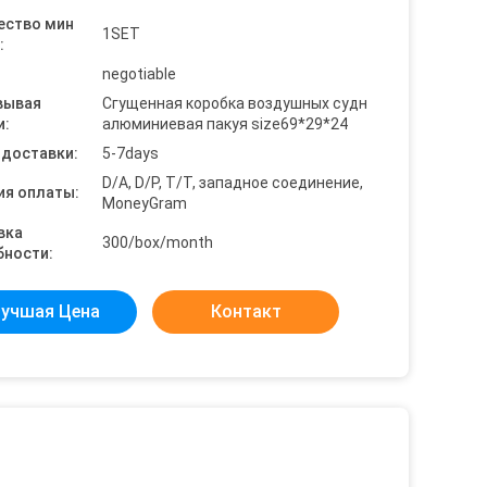
ество мин
1SET
:
negotiable
вывая
Сгущенная коробка воздушных судн
и:
алюминиевая пакуя size69*29*24
 доставки:
5-7days
D/A, D/P, T/T, западное соединение,
ия оплаты:
MoneyGram
вка
300/box/month
бности:
учшая Цена
Контакт