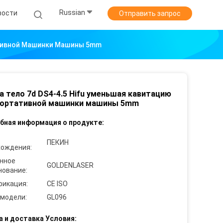
Russian
вости
Отправить запрос
тативной Машинки Машины 5mm
а тело 7d DS4-4.5 Hifu уменьшая кавитацию
 портативной машинки машины 5mm
бная информация о продукте:
ПЕКИН
хождения:
нное
GOLDENLASER
нование:
фикация:
CE ISO
 модели:
GL096
а и доставка Условия: