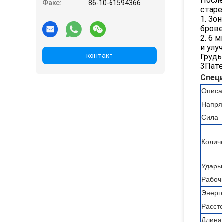
После
Факс:
86-10-61594366
старе
1. Зо
брове
2. 6 
и улу
контакт
Грудь
3Пате
Спец
Описа
Напря
Сила
Колич
Удары
Рабоч
Энерг
Расст
Длина