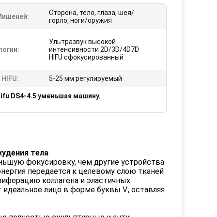
Сторона, тело, глаза, шея/
Мишеней:
горло, ноги/оружия
Ультразвук высокой
логии:
интенсивности 2D/3D/4D7D
HIFU сфокусированный
 HIFU:
5-25 мм регулируемый
hifu DS4-4.5 уменьшая машину
,
охудения тела
ньшую фокусировку, чем другие устройства
нергия передается к целевому слою тканей
олиферацию коллагена и эластичных
 идеальное лицо в форме буквы V., оставляя