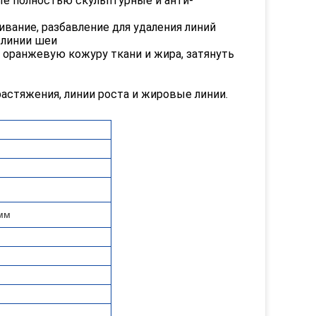
ые полностью скульптурные и анти-
ягивание, разбавление для удаления линий
 линии шеи
ть оранжевую кожуру ткани и жира, затянуть
астяжения, линии роста и жировые линии.
 мм