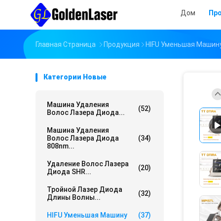
Дом
Пр
Главная Страница
Продукция
HIFU Уменьшая Машин
Категории Новые
Машина Удаления
(52)
Волос Лазера Диода...
Машина Удаления
Волос Лазера Диода
(34)
808nm...
Удаление Волос Лазера
(20)
Диода SHR...
Тройной Лазер Диода
(32)
Длины Волны...
HIFU Уменьшая Машину
(37)