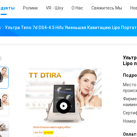
одукты
Ролики
VR - Шоу
О Нас
Свяжитесь Мы
Но
у
Ультра Тело 7d DS4-4.5 Hifu Уменьшая Кавитацию Lipo Пор
Ультр
Lipo
Подро
Место
проис
Фирме
наиме
Серти
Номер
Оплат