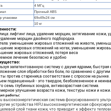
та
4 МГц
иал
Прочный ABS
р упаковки
69х49х24 см
10 кг
енности:
лица: лифтинг лица, удаление морщин, затягивание кожи,
удаление морщин двойного подбородка.
тела: уменьшение жировых отложений на животе, уменьш
шение жировых отложений на ногах, уменьшение жировых
шение жировых отложений, потеря веса
емное лечение безопасно и удобно
мущество:
ьзуя запатентованную систему с двумя ядрами, быстрая 
ложение слоя обработки без боли, по сравнению с други
ты против старения,в соответствии с спросом на рынке.
ем подвешенный - это твердое, безболезненное и неинв
го семь глубинных зондов, антивозрастная система.
мерное улучшение возраста кожи, текстуры кожи и кожи.
ип работы:
fu высокоэнергетическая система фокусированного ультр
ругие устройства HIFU.
высокоэнергетическая сфокусирова
 целевой слой ткани кожи, что приводит к эффекту теплов