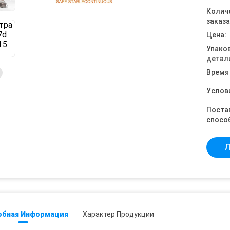
Колич
заказа
Цена:
Упако
детал
Время
Услов
Поста
спосо
Л
обная Информация
Характер Продукции