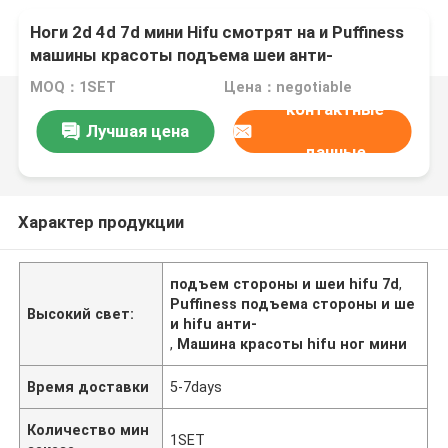
Ноги 2d 4d 7d мини Hifu смотрят на и Puffiness
машины красоты подъема шеи анти-
MOQ：1SET
Цена：negotiable
контактные
Лучшая цена
данные
Характер продукции
подъем стороны и шеи hifu 7d
,
Puffiness подъема стороны и ше
Высокий свет:
и hifu анти-
,
Машина красоты hifu ног мини
Время доставки
5-7days
Количество мин
1SET