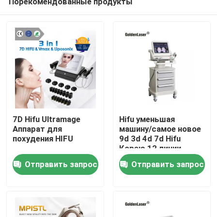
Порекомендованные продукты
7D Hifu Ultramage
Hifu уменьшая
Аппарат для
машину/самое новое
похудения HIFU
9d 3d 4d 7d Hifu
Корею 12 линии
Дом
подвергает сторону
Отправить запрос
Отправить запрос
и тело механической
обработке
Продукты
Ролики