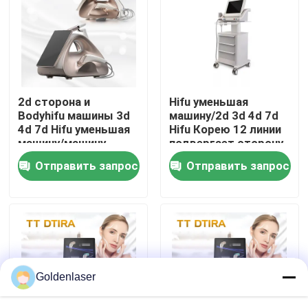
VR - шоу
О нас
2d сторона и
Hifu уменьшая
Bodyhifu машины 3d
машину/2d 3d 4d 7d
Путешествие фабрики
4d 7d Hifu уменьшая
Hifu Корею 12 линии
машину/машину
подвергает сторону
подниматься
и тело механической
Отправить запрос
Отправить запрос
Проверка качества
стороны Hifu
обработке
Свяжитесь мы
Новости
Goldenlaser
Спросите цитату