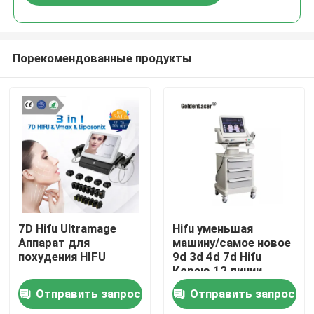
Порекомендованные продукты
Дом
7D Hifu Ultramage
Hifu уменьшая
Аппарат для
машину/самое новое
похудения HIFU
9d 3d 4d 7d Hifu
Продукты
Корею 12 линии
подвергает сторону
Отправить запрос
Отправить запрос
и тело механической
Ролики
обработке