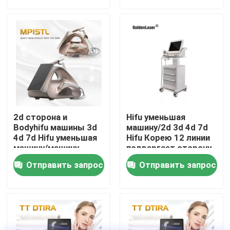
VR - шоу
О нас
Путешествие фабрики
2d сторона и
Hifu уменьшая
Проверка качества
Bodyhifu машины 3d
машину/2d 3d 4d 7d
4d 7d Hifu уменьшая
Hifu Корею 12 линии
машину/машину
подвергает сторону
подниматься
и тело механической
Свяжитесь мы
Отправить запрос
Отправить запрос
стороны Hifu
обработке
Новости
Спросите цитату