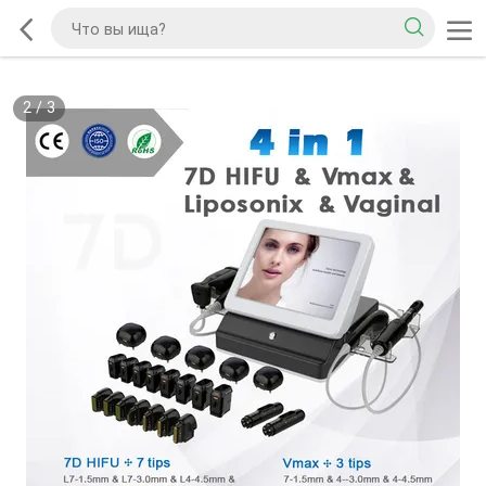
2
/
3