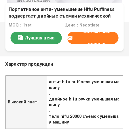
Портативное анти- уменьшение Hifu Puffiness
подвергает двойные съемки механической
обработке красоты 20000 ручки
MOQ：1set
Цена：Negotiate
контактные
Лучшая цена
данные
Характер продукции
анти- hifu puffiness уменьшая ма
шину
,
двойное hifu ручки уменьшая ма
Высокий свет:
шину
,
тело hifu 20000 съемок уменьша
я машину