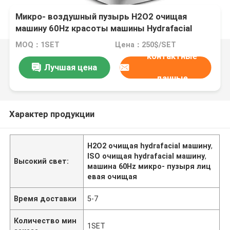
Микро- воздушный пузырь H2O2 очищая
машину 60Hz красоты машины Hydrafacial
MOQ：1SET
Цена：250$/SET
контактные
Лучшая цена
данные
Характер продукции
H2O2 очищая hydrafacial машину
,
ISO очищая hydrafacial машину
,
Высокий свет:
машина 60Hz микро- пузыря лиц
евая очищая
Время доставки
5-7
Количество мин
1SET