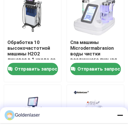
VR - шоу
О нас
Обработка 10
Спа машины
высокочастотной
Microdermabrasion
Путешествие фабрики
машины H2O2
воды чистки
лицевая в 1 уходе за
воздушного пузыря
лицом салона
RF красота
Отправить запрос
Отправить запрос
Проверка качества
красоты обработки
небольшого лицевая
кожи
Свяжитесь мы
Новости
Goldenlaser
Спросите цитату