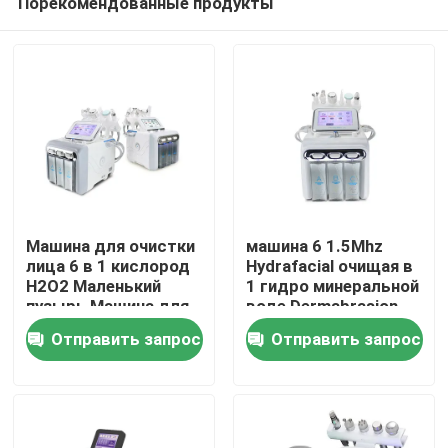
Порекомендованные продукты
Машина для очистки
машина 6 1.5Mhz
лица 6 в 1 кислород
Hydrafacial очищая в
H2O2 Маленький
1 гидро минеральной
пузырь Машина для
воде Dermabrasion
Дом
очистки лица
Dermabrasion
Отправить запрос
Отправить запрос
Продукты
Ролики