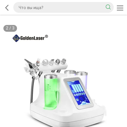
2
/
3