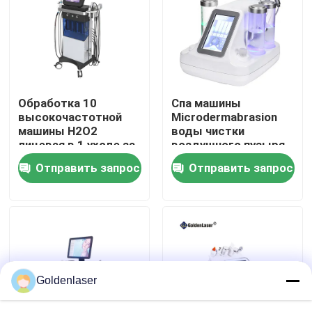
VR - шоу
О нас
Обработка 10
Спа машины
высокочастотной
Microdermabrasion
Путешествие фабрики
машины H2O2
воды чистки
лицевая в 1 уходе за
воздушного пузыря
лицом салона
RF красота
Отправить запрос
Отправить запрос
Проверка качества
красоты обработки
небольшого лицевая
кожи
Свяжитесь мы
Новости
Goldenlaser
Спросите цитату