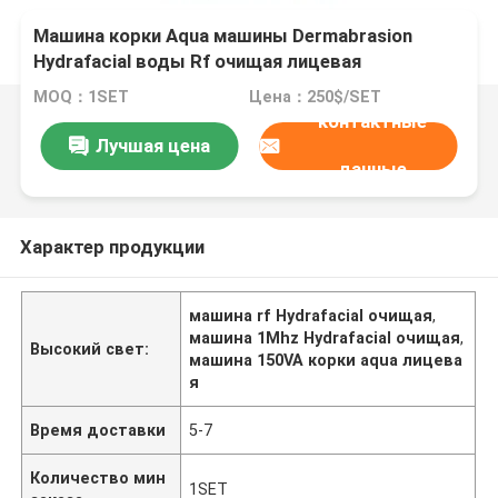
Машина корки Aqua машины Dermabrasion
Hydrafacial воды Rf очищая лицевая
MOQ：1SET
Цена：250$/SET
контактные
Лучшая цена
данные
Характер продукции
машина rf Hydrafacial очищая
,
машина 1Mhz Hydrafacial очищая
,
Высокий свет:
машина 150VA корки aqua лицева
я
Время доставки
5-7
Количество мин
1SET