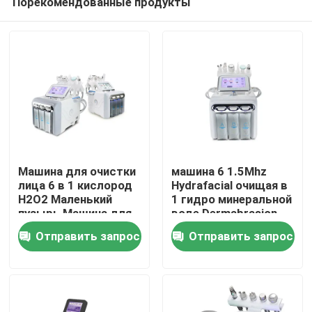
Порекомендованные продукты
Машина для очистки
машина 6 1.5Mhz
лица 6 в 1 кислород
Hydrafacial очищая в
H2O2 Маленький
1 гидро минеральной
пузырь Машина для
воде Dermabrasion
Дом
очистки лица
Dermabrasion
Отправить запрос
Отправить запрос
Продукты
Ролики