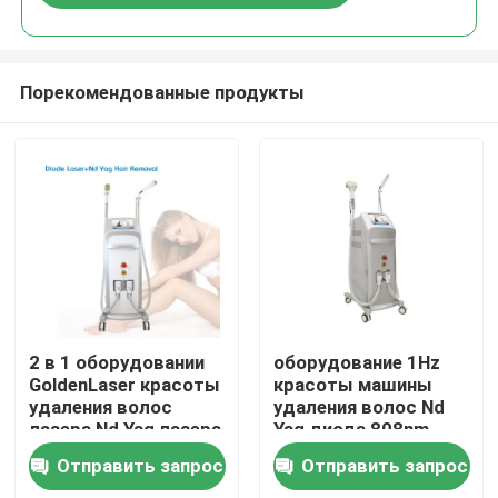
Порекомендованные продукты
Дом
2 в 1 оборудовании
оборудование 1Hz
GoldenLaser красоты
красоты машины
удаления волос
удаления волос Nd
Продукты
лазера Nd Yag лазера
Yag диода 808nm
диода 808nm
многофункциональное
Отправить запрос
Отправить запрос
многофункциональном
Ролики