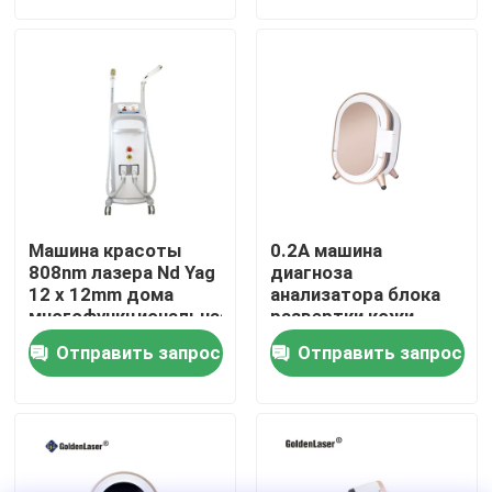
VR - шоу
О нас
Путешествие фабрики
Машина красоты
0.2A машина
Проверка качества
808nm лазера Nd Yag
диагноза
12 x 12mm дома
анализатора блока
многофункциональная
развертки кожи
волшебного зеркала
Свяжитесь мы
Отправить запрос
Отправить запрос
стороны 3d лицевая
Новости
Спросите цитату