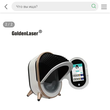
2
/
2