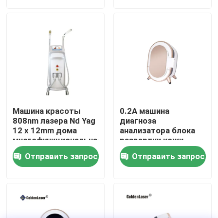
VR - шоу
О нас
Путешествие фабрики
Машина красоты
0.2A машина
Проверка качества
808nm лазера Nd Yag
диагноза
12 x 12mm дома
анализатора блока
многофункциональная
развертки кожи
волшебного зеркала
Свяжитесь мы
Отправить запрос
Отправить запрос
стороны 3d лицевая
Новости
Спросите цитату