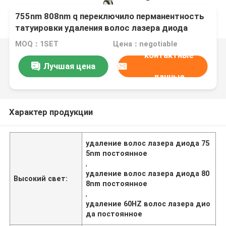
755nm 808nm q переключило перманентность
татуировки удаления волос лазера диода
постоянную
MOQ：1SET
Цена：negotiable
контактные
Лучшая цена
данные
Характер продукции
удаление волос лазера диода 75
5nm постоянное
,
удаление волос лазера диода 80
Высокий свет:
8nm постоянное
,
удаление 60HZ волос лазера дио
да постоянное