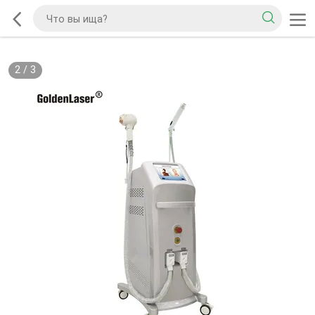
2
/
3