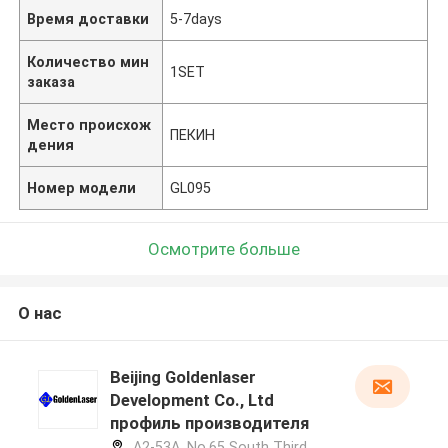
Время доставки
5-7days
Количество мин
1SET
заказа
Место происхож
ПЕКИН
дения
Номер модели
GL095
Осмотрите больше
О нас
Beijing Goldenlaser
Development Co., Ltd
профиль производителя
A2-53A, No.65 South Third