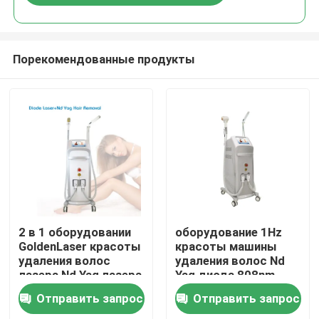
Порекомендованные продукты
Дом
2 в 1 оборудовании
оборудование 1Hz
GoldenLaser красоты
красоты машины
удаления волос
удаления волос Nd
Продукты
лазера Nd Yag лазера
Yag диода 808nm
диода 808nm
многофункциональное
Отправить запрос
Отправить запрос
многофункциональном
Ролики