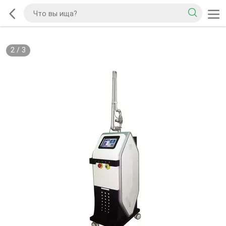
2
/
3