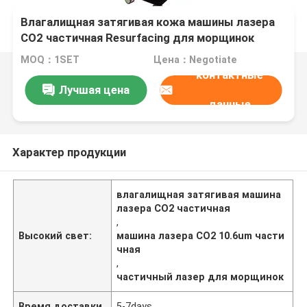
Влагалищная затягивая кожа машины лазера
СО2 частичная Resurfacing для морщинок
MOQ：1SET
Цена：Negotiate
контактные
Лучшая цена
данные
Характер продукции
влагалищная затягивая машина
лазера СО2 частичная
,
Высокий свет:
машина лазера СО2 10.6um части
чная
,
частичный лазер для морщинок
Время доставки
5-7days