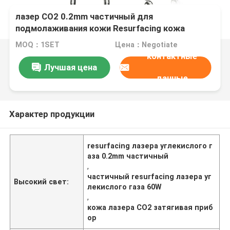
лазер СО2 0.2mm частичный для
подмолаживания кожи Resurfacing кожа
затягивая машину
MOQ：1SET
Цена：Negotiate
контактные
Лучшая цена
данные
Характер продукции
resurfacing лазера углекислого г
аза 0.2mm частичный
,
частичный resurfacing лазера уг
Высокий свет:
лекислого газа 60W
,
кожа лазера СО2 затягивая приб
ор