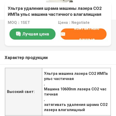
Ультра удаления шрама машины лазера СО2
ИМПа ульс машина частичного влагалищная
затягивая
MOQ：1SET
Цена：Negotiate
контактные
Лучшая цена
данные
Характер продукции
Ультра машина лазера СО2 ИМПа
ульс частичная
,
Машина 10600nm лазера СО2 час
Высокий свет:
тичная
,
затягивать удаления шрама СО2
лазера влагалищный