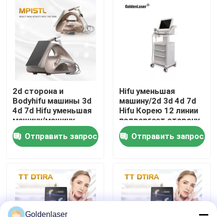
VR - шоу
О нас
Путешествие фабрики
2d сторона и
Hifu уменьшая
Bodyhifu машины 3d
машину/2d 3d 4d 7d
4d 7d Hifu уменьшая
Hifu Корею 12 линии
Проверка качества
машину/машину
подвергает сторону
подниматься
и тело механической
Отправить запрос
Отправить запрос
стороны Hifu
обработке
Свяжитесь мы
Новости
Спросите цитату
Goldenlaser