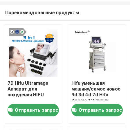
Порекомендованные продукты
7D Hifu Ultramage
Hifu уменьшая
Аппарат для
машину/самое новое
Дом
похудения HIFU
9d 3d 4d 7d Hifu
Корею 12 линии
подвергает сторону
Отправить запрос
Отправить запрос
Продукты
и тело механической
обработке
Ролики