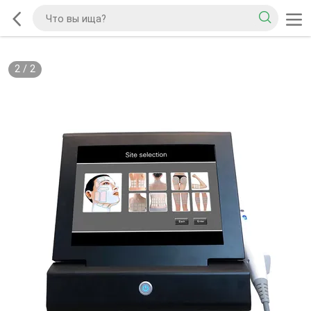
2
/
2