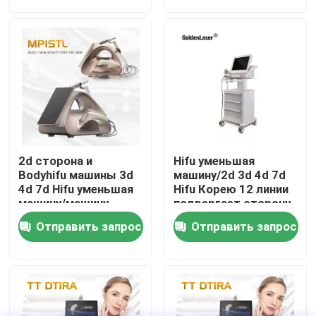
VR - шоу
О нас
Путешествие фабрики
2d сторона и
Hifu уменьшая
Проверка качества
Bodyhifu машины 3d
машину/2d 3d 4d 7d
4d 7d Hifu уменьшая
Hifu Корею 12 линии
машину/машину
подвергает сторону
подниматься
и тело механической
Свяжитесь мы
Отправить запрос
Отправить запрос
стороны Hifu
обработке
Новости
Спросите цитату