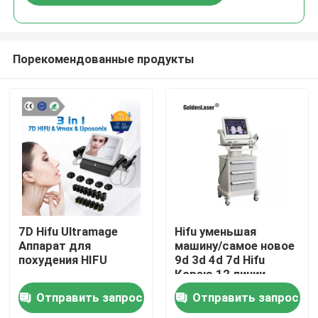
Порекомендованные продукты
Дом
7D Hifu Ultramage
Hifu уменьшая
Аппарат для
машину/самое новое
похудения HIFU
9d 3d 4d 7d Hifu
Продукты
Корею 12 линии
подвергает сторону
Отправить запрос
Отправить запрос
и тело механической
Ролики
обработке