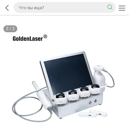
2
/
2