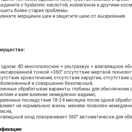
бъедините с hyaluronic кислотой, коллагеном и другими ко
ешить более старея проблемы.
звлеките морщинки шеи и защитите шею от вызревания.
мущество:
в одном: 4D многополосное + ультразвук + влагалищное об
 фиксированной точкой +360° отсутствие мертвой технологи
тсутствие кровотечения, отсутствие хирургии, отсутствие
езболезненный и совершенно безопасный;
азличные обрабатывая варианты глубины для обеспечения co
крепляя и ваяя влияние немедленно видимо;
тдаленные последствия 18-24 месяцев после одной обрабо
е влияет на нормальную жизнь: макияж позволен немедленн
пасна;
лагалищный зонд поворачивает 360° автоматически для об
ификации: