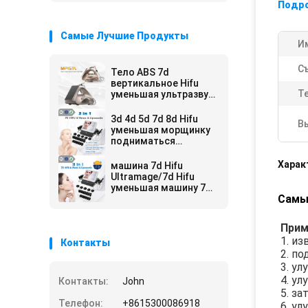
Подр
Самые Лучшие Продукты
И
С
Тело ABS 7d
вертикальное Hifu
Т
уменьшая ультразвук
машины
сфокусированный
3d 4d 5d 7d 8d Hifu
В
Высоко-
уменьшая морщинку
интенсивностью
подниматься
стороны машины
анти-
Харак
машина 7d Hifu
Ultramage/7d Hifu
уменьшая машину 7d
Самые
красоты Hifu
перевозчика
морщинки
Прим
1. из
Контакты
2. п
3. ул
4. у
Контакты:
John
5. за
Телефон:
+8615300086918
6. у