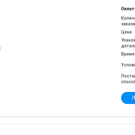
Оплат
Колич
заказа
Цена:
Упако
детал
Время
Услов
Поста
спосо
Л