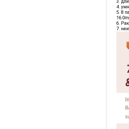
3. дл
4. ум
5. 8 
16.0m
6. Ра
7. не