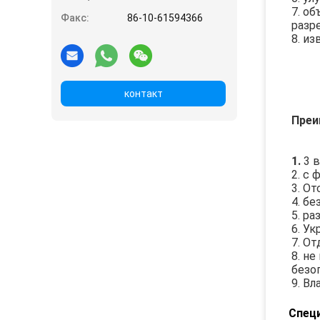
7. о
Факс:
86-10-61594366
разр
8. и
контакт
Преи
1. 
3 
2. с
3. О
4. б
5. р
6. У
7. О
8. н
безо
9. В
Спец