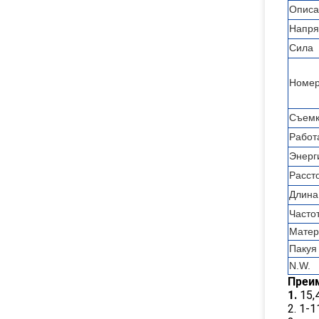
Описа
Напря
Сила
Номер
Съемк
Работ
Энерг
Расст
Длина
Часто
Матер
Пакуя
N.W.
Преи
1.
15,
2. 1-