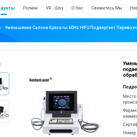
одукты
Ролики
VR - Шоу
О Нас
Свяжитесь Мы
Но
у
Уменьшение Салона Красоты 60Hz HIFU Подвергает Перевоз
Умень
подве
обра
Подро
Место
проис
Фирме
наиме
Серти
Номер