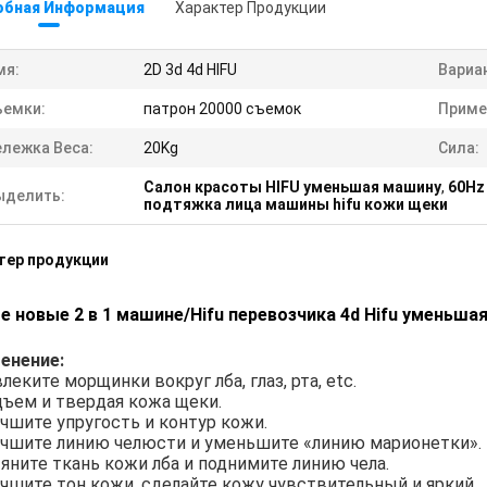
обная Информация
Характер Продукции
мя:
2D 3d 4d HIFU
Вариа
ъемки:
патрон 20000 съемок
Приме
ележка Веса:
20Kg
Сила:
Салон красоты HIFU уменьшая машину
,
60Hz
ыделить:
подтяжка лица машины hifu кожи щеки
тер продукции
 новые 2 в 1 машине/Hifu перевозчика 4d Hifu уменьша
енение:
влеките морщинки вокруг лба, глаз, рта, etc.
одъем и твердая кожа щеки.
учшите упругость и контур кожи.
лучшите линию челюсти и уменьшите «линию марионетки».
тяните ткань кожи лба и поднимите линию чела.
лучшите тон кожи, сделайте кожу чувствительный и яркий.