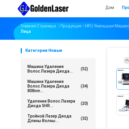
Дом
Пр
Главная Страница
Продукция
HIFU Уменьшая Машин
Лица
Категории Новые
Машина Удаления
(52)
Волос Лазера Диода...
Машина Удаления
Волос Лазера Диода
(34)
808nm...
Удаление Волос Лазера
(20)
Диода SHR...
Тройной Лазер Диода
(32)
Длины Волны...