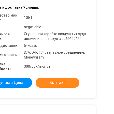
а и доставка Условия:
ество мин
1SET
:
negotiable
вывая
Сгущенная коробка воздушных судн
и:
алюминиевая пакуя size69*29*24
 доставки:
5-7days
D/A, D/P, T/T, западное соединение,
ия оплаты:
MoneyGram
вка
300/box/month
бности:
учшая Цена
Контакт