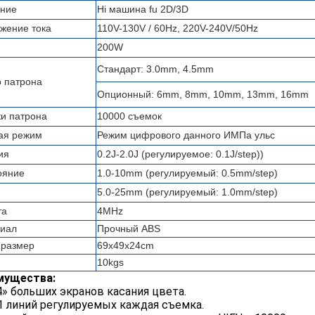
ние
Hi машина fu 2D/3D
жение тока
110V-130V / 60Hz, 220V-240V/50Hz
200W
Стандарт: 3.0mm, 4.5mm
 патрона
Опционный: 6mm, 8mm, 10mm, 13mm, 16mm
и патрона
10000 съемок
ая режим
Режим цифрового данного ИМПа ульс
ия
0.2J-2.0J (регулируемое: 0.1J/step))
ояние
1.0-10mm (регулируемый: 0.5mm/step)
5.0-25mm (регулируемый: 1.0mm/step)
та
4MHz
иал
Прочный ABS
 размер
69x49x24cm
10kgs
мущества:
4» больших экранов касания цвета.
11 линий регулируемых каждая съемка.