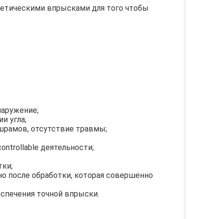
сметическими впрысками для того чтобы 
наружение;
и угла;
 шрамов, отсутствие травмы;
ntrollable деятельности;
тки;
о после обработки, которая совершенно 
еспечения точной впрыски.