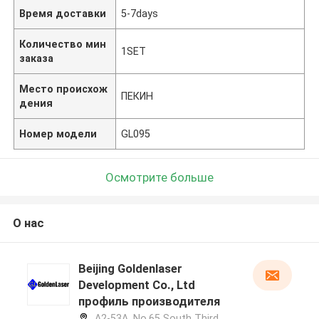
Время доставки
5-7days
Количество мин
1SET
заказа
Место происхож
ПЕКИН
дения
Номер модели
GL095
Осмотрите больше
О нас
Beijing Goldenlaser
Development Co., Ltd
профиль производителя
A2-53A, No.65 South Third