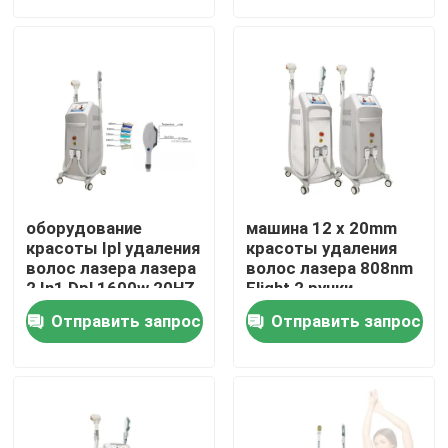
VR - шоу
О нас
Путешествие фабрики
оборудование
машина 12 x 20mm
Проверка качества
красоты Ipl удаления
красоты удаления
волос лазера лазера
волос лазера 808nm
2 In1 Dpl 1600w 20HZ
Elight 2 ручки
Ipl Shr Elight
Свяжитесь мы
Отправить запрос
Отправить запрос
Новости
Спросите цитату