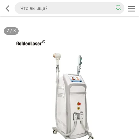
2
/
3