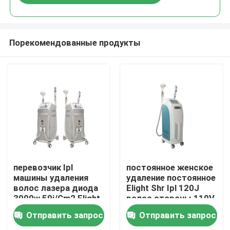
Порекомендованные продукты
Дом
перевозчик Ipl
постоянное женское
машины удаления
удаление постоянное
волос лазера диода
Elight Shr Ipl 120J
Продукты
3000w 50j/Cm2 Elight
волос стороны 110V
SHR постоянный
Отправить запрос
Отправить запрос
Ролики