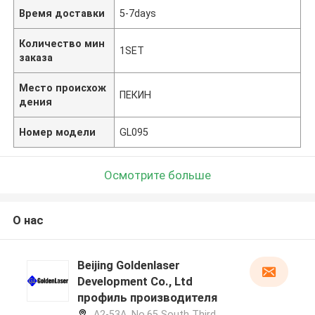
Время доставки
5-7days
Количество мин
1SET
заказа
Место происхож
ПЕКИН
дения
Номер модели
GL095
Осмотрите больше
О нас
Beijing Goldenlaser
Development Co., Ltd
профиль производителя
A2-53A, No.65 South Third