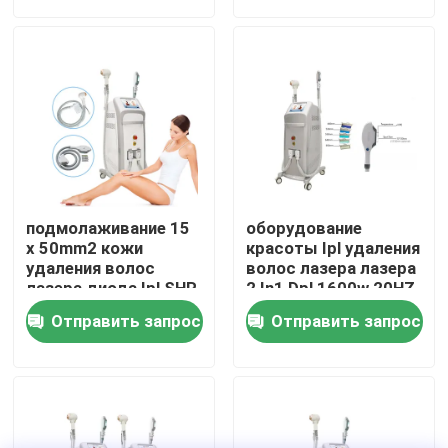
VR - шоу
О нас
Путешествие фабрики
подмолаживание 15
оборудование
Проверка качества
x 50mm2 кожи
красоты Ipl удаления
удаления волос
волос лазера лазера
лазера диода Ipl SHR
2 In1 Dpl 1600w 20HZ
угорь 480nm
Ipl Shr Elight
Свяжитесь мы
Отправить запрос
Отправить запрос
постоянное
Новости
Спросите цитату