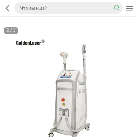
2
/
3