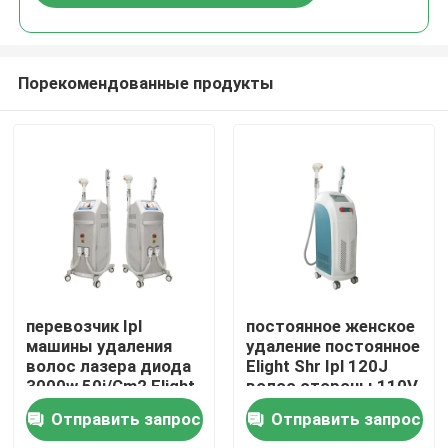
Порекомендованные продукты
Дом
перевозчик Ipl
постоянное женское
машины удаления
удаление постоянное
волос лазера диода
Elight Shr Ipl 120J
Продукты
3000w 50j/Cm2 Elight
волос стороны 110V
SHR постоянный
Отправить запрос
Отправить запрос
Ролики