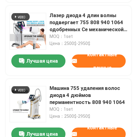
Лазер диода 4 длин волны
подвергает 755 808 940 1064
одобренных Ce механической
обработке Alexandrite 1600w
MOQ：1set
Цена：2500$-2950$
контактные
Лучшая цена
данные
Машина 755 удаления волос
диода 4 дюймов
перманентность 808 940 1064
MOQ：1set
Цена：2500$-2950$
контактные
Лучшая цена