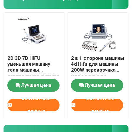
2D 3D 7D HIFU
2 в 1 стороне машины
уменьшая машину
4d Hifu для машины
тела машины
200W перевозчика
портативную жирную
морщинки шеи
замерзая
Лучшая цена
Лучшая цена
контактные
контактные
данные
данные