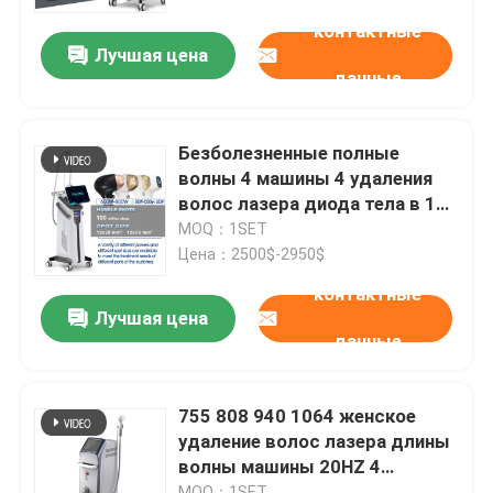
контактные
Лучшая цена
VR - шоу
данные
О нас
Безболезненные полные
волны 4 машины 4 удаления
Путешествие фабрики
волос лазера диода тела в 1
2000W
MOQ：1SET
Цена：2500$-2950$
Проверка качества
контактные
Лучшая цена
данные
Свяжитесь мы
Новости
755 808 940 1064 женское
удаление волос лазера длины
волны машины 20HZ 4
Спросите цитату
удаления волос
MOQ：1SET