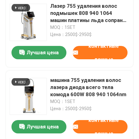
Лазер 755 удаления волос
подмышек 808 940 1064
машин платины льда сопрано
лазера Альма диода
MOQ：1SET
Цена：2500$-2950$
контактные
Лучшая цена
данные
машина 755 удаления волос
лазера диода всего тела
комода 600W 808 940 1064nm
MOQ：1SET
Цена：2500$-2950$
контактные
Лучшая цена
данные