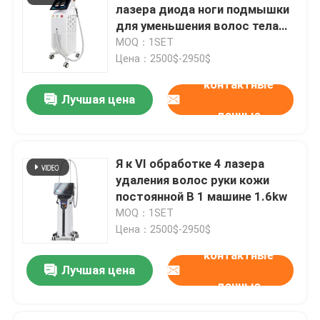
лазера диода ноги подмышки
для уменьшения волос тела
клиники постоянного
MOQ：1SET
Цена：2500$-2950$
контактные
Лучшая цена
данные
Я к VI обработке 4 лазера
удаления волос руки кожи
постоянной В 1 машине 1.6kw
MOQ：1SET
Цена：2500$-2950$
контактные
Лучшая цена
данные