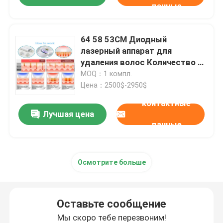
данные
64 58 53CM Диодный
лазерный аппарат для
удаления волос Количество 1
Быстрая функция удаления
MOQ：1 компл.
волос Профессиональное
Цена：2500$-2950$
устройство для клиники и спа
контактные
Лучшая цена
данные
Осмотрите больше
Оставьте сообщение
Мы скоро тебе перезвоним!