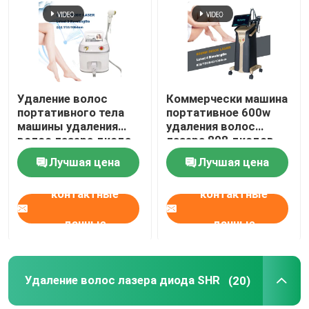
Удаление волос
Коммерчески машина
портативного тела
портативное 600w
машины удаления
удаления волос
волос лазера диода
лазера 808 диодов
808nm полного
Лучшая цена
Лучшая цена
постоянное
контактные
контактные
данные
данные
Удаление волос лазера диода SHR
(20)