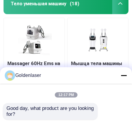
Тело уменьшая машину
(18)
Massager 60Hz Ems на
Мышца тела машины
потеря веса 3 в 1
красоты потери веса
Massager тела Ems
стимулятора мышцы
Goldenlaser
ультракрасном
тонкая ваяет
ультразвуковом
Лучшая цена
Лучшая цена
12:17 PM
контактные
контактные
Good day, what product are you looking 
for?
данные
данные