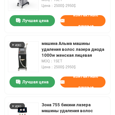
Цена：2500$-2950$
машина удаления волос лазера диода
контактные
Лучшая цена
данные
машина удаления волос лазера диода 808nm
машина Альма машины
Удаление волос лазера диода SHR
удаления волос лазера диода
1000w женская лицевая
MOQ：1SET
тройной лазер диода длины волны
Цена：2500$-2950$
контактные
HIFU уменьшая машину
Лучшая цена
данные
Тело уменьшая машину
Зона 755 бикини лазера
машины удаления волос
q переключил лазер yag nd