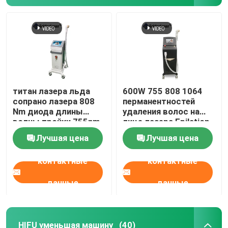
титан лазера льда
600W 755 808 1064
сопрано лазера 808
перманентностей
Nm диода длины
удаления волос на
волны тройки 755nm
лице лазера Epilation
1600W
длины волны диода
Лучшая цена
Лучшая цена
тройных
контактные
контактные
данные
данные
HIFU уменьшая машину
(40)