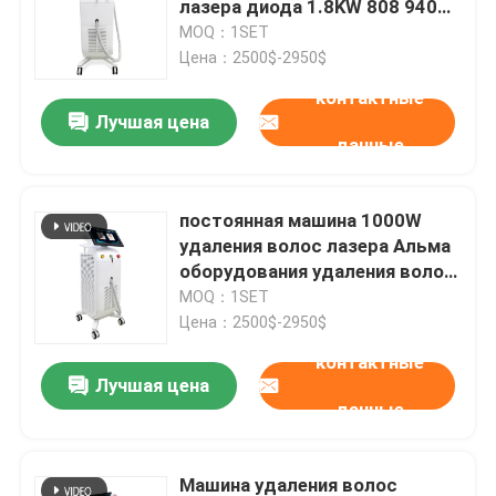
лазера диода 1.8KW 808 940
1064nm
MOQ：1SET
машина удаления волос ipl
Цена：2500$-2950$
контактные
Лучшая цена
Машина лазера СО2 частичная
данные
Машина чистки Hydrafacial
постоянная машина 1000W
удаления волос лазера Альма
Машина лазера пикосекунды
оборудования удаления волос
755 808
MOQ：1SET
Цена：2500$-2950$
Машина лазера Alexandrite
контактные
Лучшая цена
многофункциональное оборудование красоты
данные
Машина удаления волос