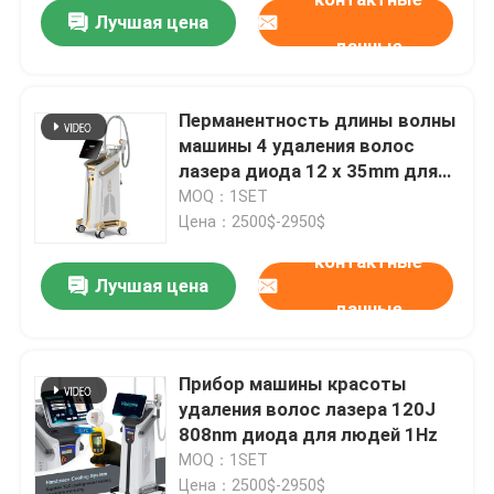
Лучшая цена
данные
Перманентность длины волны
машины 4 удаления волос
лазера диода 12 x 35mm для
домашнего 808nm
MOQ：1SET
Цена：2500$-2950$
контактные
Лучшая цена
данные
Дом
Прибор машины красоты
удаления волос лазера 120J
Продукты
808nm диода для людей 1Hz
MOQ：1SET
Ролики
Цена：2500$-2950$