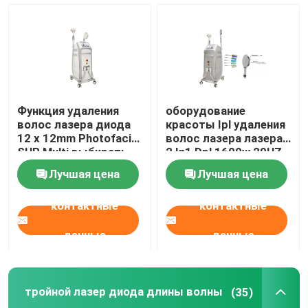
Функция удаления
оборудование
волос лазера диода
красоты Ipl удаления
12 x 12mm Photofacial
волос лазера лазера
SHR Multi выбирать
2 In1 Dpl 1600w 20HZ
постоянная машина
Ipl Shr Elight
Лучшая цена
Лучшая цена
контактные
контактные
данные
данные
тройной лазер диода длины волны
(35)