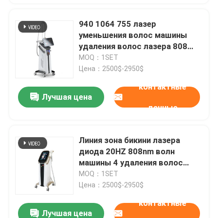
940 1064 755 лазер
уменьшения волос машины
удаления волос лазера 808
диодов постоянный
MOQ：1SET
Цена：2500$-2950$
контактные
Лучшая цена
данные
Линия зона бикини лазера
диода 20HZ 808nm волн
машины 4 удаления волос
интимная
MOQ：1SET
Цена：2500$-2950$
контактные
Лучшая цена