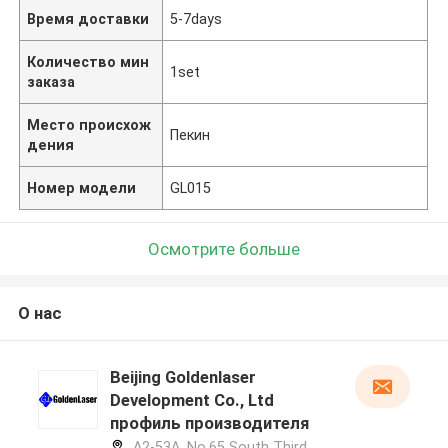
Время доставки
5-7days
Количество мин
1set
заказа
Место происхож
Пекин
дения
Номер модели
GL015
Осмотрите больше
О нас
Beijing Goldenlaser
Development Co., Ltd
профиль производителя
A2-53A, No.65 South Third