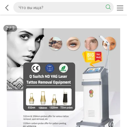
2
/
3