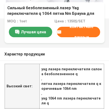
Сильный безболезненный лазер Yag
переключателя q 1064 пятна Nm Брауна для
салона красоты
MOQ：1set
Цена：1350$/SET
контактные
Лучшая цена
данные
Характер продукции
yag лазера переключателя салон
а безболезненное q
,
пятна лазера переключателя q к
Высокий свет:
оричневые 1064 nm
,
yag 1064 nm лазера переключате
ля q