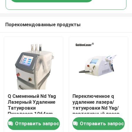
Порекомендованные продукты
Дом
Q Смененный Nd Yag
Переключенное q
Лазерный Удаление
удаление лазера/
Татуировки
татуировки Nd Yag/
Продукты
Пиколазер 1064nm
портативный лазер
532nm
Nd Yag
Отправить запрос
Отправить запрос
переключателя q
Ролики