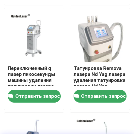
VR - шоу
О нас
Путешествие фабрики
Переключенный q
Татуировка Remova
Проверка качества
лазер пикосекунды
лазера Nd Yag лазера
машины удаления
удаления татуировки
татуировки лазера
лазера Nd Yag
Nd Yag/1064nm
переключателя q
Свяжитесь мы
Отправить запрос
Отправить запрос
532nm
Новости
Спросите цитату