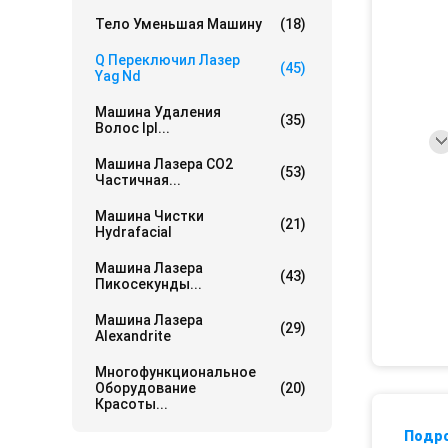
Тело Уменьшая Машину
(18)
Q Переключил Лазер
(45)
Yag Nd
Машина Удаления
(35)
Волос Ipl...
Машина Лазера СО2
(53)
Частичная...
Машина Чистки
(21)
Hydrafacial
Машина Лазера
(43)
Пикосекунды...
Машина Лазера
(29)
Alexandrite
Многофункциональное
Оборудование
(20)
Красоты...
Подр