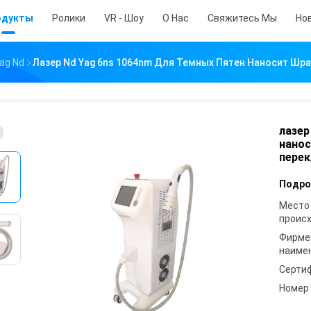
одукты
Ролики
VR - Шоу
О Нас
Свяжитесь Мы
Но
ag Nd
Лазер Nd Yag 6ns 1064nm Для Темных Пятен Наносит Шр
лазер
нанос
перек
Подро
Место
проис
Фирме
наиме
Серти
Номер