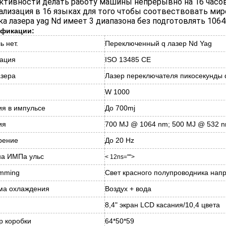
тивности делать работу машины непрерывно на 16 часов
кализация в 16 языках для того чтобы соотвествовать мир
чка лазера yag Nd имеет 3 диапазона без подготовлять 10
фикации:
ь нет.
Переключенный q лазер Nd Yag
тация
ISO 13485 CE
азера
Лазер переключателя пикосекунды 
W 1000
ия в импульсе
До 700mj
ия
700 MJ @ 1064 nm; 500 MJ @ 532 
рение
До 20 Hz
а ИМПа ульс
< 12ns="">
imming
Свет красного полупроводника нап
ма охлаждения
Воздух + вода
8,4" экран LCD касания/10,4 цвета
р коробки
64*50*59