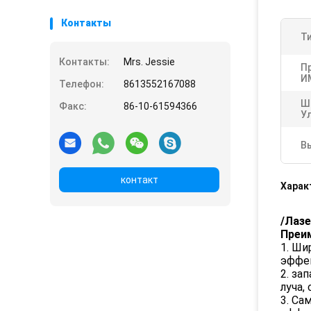
Контакты
Ти
Контакты:
Mrs. Jessie
П
И
Телефон:
8613552167088
Ш
Факс:
86-10-61594366
У
В
контакт
Харак
/Лазе
Преи
1. Ши
эффе
2. за
луча,
3. Са