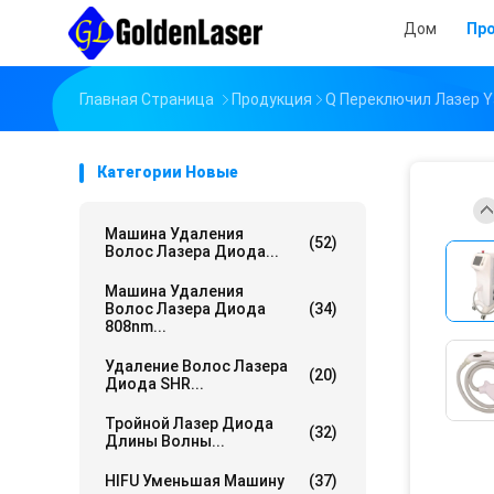
Дом
Пр
Главная Страница
Продукция
Q Переключил Лазер Y
Категории Новые
Машина Удаления
(52)
Волос Лазера Диода...
Машина Удаления
Волос Лазера Диода
(34)
808nm...
Удаление Волос Лазера
(20)
Диода SHR...
Тройной Лазер Диода
(32)
Длины Волны...
HIFU Уменьшая Машину
(37)