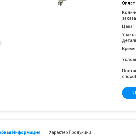
Оплат
Колич
заказа
Цена:
Упако
детал
Время
Услов
Поста
спосо
Л
обная Информация
Характер Продукции