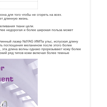
на для того чтобы не сгореть на всех.
ет длинную жизнь.
целивания ткани цели.
олее недорогая и более широкая польза может
длинный лазер NdYAG ИМПа ульс, испуская длину
ть поглощения меланином после этого более
e, эта длина волны однако прорезывают кожу более
окий ряд типов кожи включая более темные