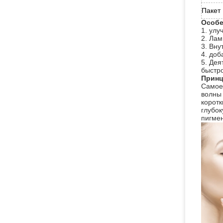
Пакет
Особе
1. улу
2. Лам
3. Вну
4. доб
5. Дея
быстро
Принц
Самое
волны
коротк
глубок
пигме