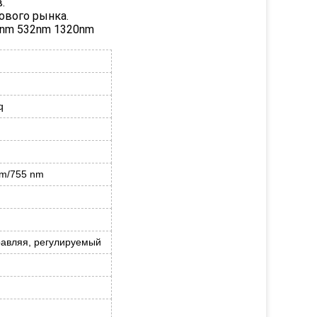
.
ового рынка.
64nm 532nm 1320nm
q
nm/755 nm
равляя, регулируемый