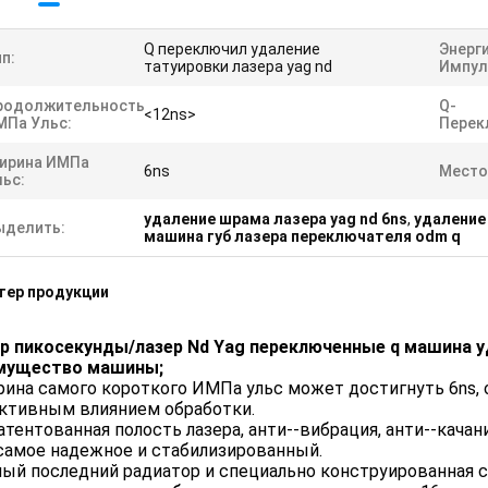
Q переключил удаление
Энерги
п:
татуировки лазера yag nd
Импул
родолжительность
Q-
<12ns>
МПа Ульс:
Перек
ирина ИМПа
6ns
Место
льс:
удаление шрама лазера yag nd 6ns
,
удаление
ыделить:
машина губ лазера переключателя odm q
тер продукции
р пикосекунды/лазер Nd Yag переключенные q машина у
мущество машины;
рина самого короткого ИМПа ульс может достигнуть 6ns,
ктивным влиянием обработки.
патентованная полость лазера, анти--вибрация, анти--кача
 самое надежное и стабилизированный.
мый последний радиатор и специально конструированная