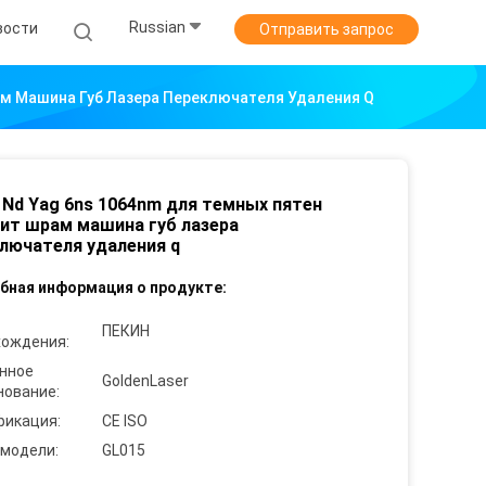
Russian
вости
Отправить запрос
ам Машина Губ Лазера Переключателя Удаления Q
 Nd Yag 6ns 1064nm для темных пятен
ит шрам машина губ лазера
лючателя удаления q
бная информация о продукте:
ПЕКИН
хождения:
нное
GoldenLaser
нование:
фикация:
CE ISO
 модели:
GL015