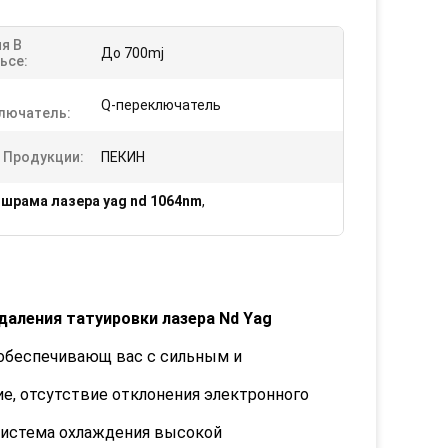
я В
До 700mj
ьсе:
Q-переключатель
лючатель:
 Продукции:
ПЕКИН
 шрама лазера yag nd 1064nm
,
даления татуировки лазера Nd Yag
 обеспечивающ вас с сильным и
ние, отсутствие отклонения электронного
 система охлаждения высокой