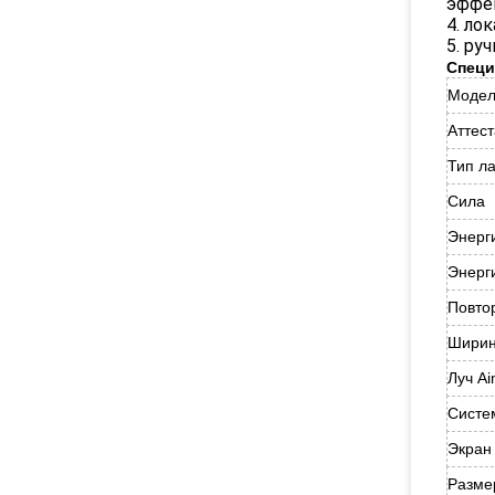
эффек
4. ло
5. ру
Специ
Модел
Аттес
Тип л
Сила
Энерг
Энерг
Повто
Ширин
Луч A
Систе
Экран
Разме