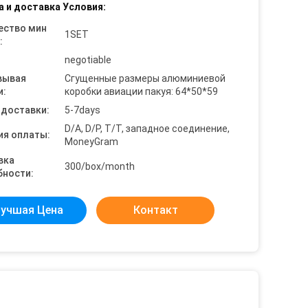
а и доставка Условия:
ество мин
1SET
:
negotiable
вывая
Сгущенные размеры алюминиевой
и:
коробки авиации пакуя: 64*50*59
 доставки:
5-7days
D/A, D/P, T/T, западное соединение,
ия оплаты:
MoneyGram
вка
300/box/month
бности:
учшая Цена
Контакт