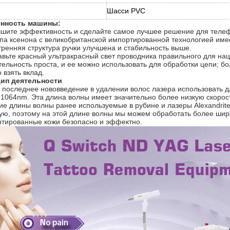
Шасси PVC
нность машины:
чшите эффективность и сделайте самое лучшее решение для телефо
па ксенона с великобританской импортированной технологией име
тренняя структура ручки улучшена и стабильность выше.
авьте красный ультракрасный свет проводника правильного для на
тельность проста, и ее можно использовать для обработки цепи; б
 взять вклад.
ип деятельности
 последнее нововведение в удалении волос лазера использовать 
 1064nm. Эта длина волны имеет значительно более низкую скорос
ие длины волны ранее используемые в рубине и лазеры Alexandrit
ую, поэтому на этой длине волны мы можем обработать более шир
нтированные кожи безопасно и эффектно.