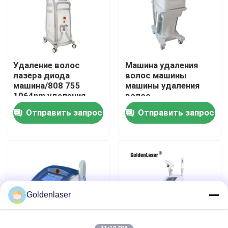
VR - шоу
О нас
Удаление волос
Машина удаления
лазера диода
волос машины
машина/808 755
машины удаления
Путешествие фабрики
1064nm удаления
волос
волос Ipl
Ipl/Ipl/Ipl/Ipl+Shr
Отправить запрос
Отправить запрос
Проверка качества
Свяжитесь мы
Новости
Goldenlaser
Спросите цитату