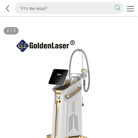
2
/
3