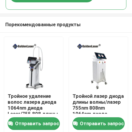
Порекомендованные продукты
Дом
Тройное удаление
Тройной лазер диода
волос лазера диода
длины волны/лазер
1064nm диода
755nm 808nm
Продукты
Laser/755 808 длины
1064nm диода
волны
Отправить запрос
Отправить запрос
Ролики