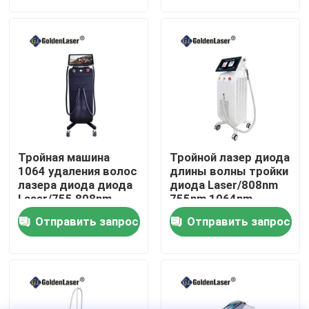
VR - шоу
О нас
Путешествие фабрики
Тройная машина
Тройной лазер диода
Проверка качества
1064 удаления волос
длины волны тройки
лазера диода диода
диода Laser/808nm
Laser/755 808nm
755nm 1064nm
длины волны
длины волны
Свяжитесь мы
Отправить запрос
Отправить запрос
Новости
Спросите цитату