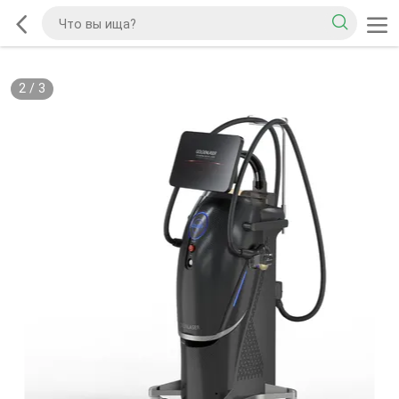
2
/
3