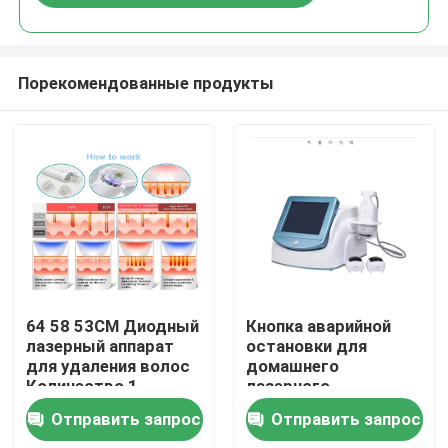
Порекомендованные продукты
Дом
64 58 53CM Диодный
Кнопка аварийной
лазерный аппарат
остановки для
для удаления волос
домашнего
Продукты
Количество 1
лазерного
Быстрая функция
эпилятора.
Отправить запрос
Отправить запрос
удаления волос
Устройство с
Ролики
Профессиональное
выходной энергией